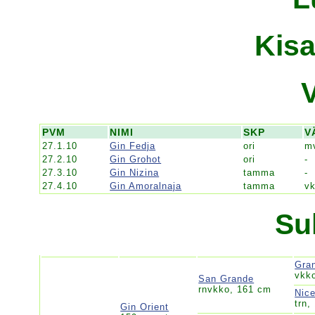
Kisa
PVM
NIMI
SKP
V
27.1.10
Gin Fedja
ori
m
27.2.10
Gin Grohot
ori
-
27.3.10
Gin Nizina
tamma
-
27.4.10
Gin Amoralnaja
tamma
v
Su
Gra
vkk
San Grande
rnvkko, 161 cm
Nic
trn,
Gin Orient