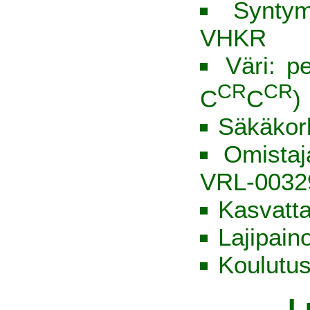
Syntym
VHKR
Väri: p
CR
CR
C
C
)
Säkäkor
Omista
VRL-0032
Kasvatt
Lajipain
Koulutus
L