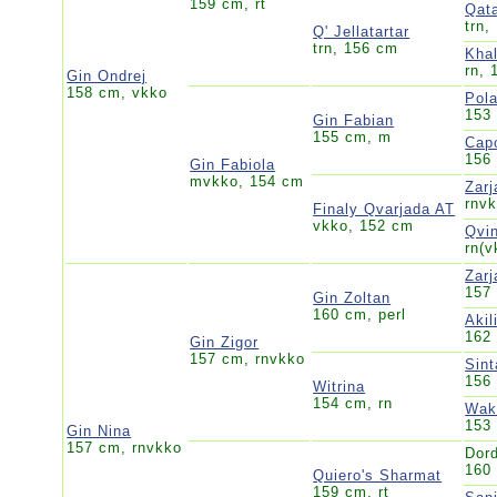
159 cm, rt
Qat
trn,
Q' Jellatartar
trn, 156 cm
Khal
rn, 
Gin Ondrej
158 cm, vkko
Pol
153
Gin Fabian
155 cm, m
Cap
156
Gin Fabiola
mvkko, 154 cm
Zar
rnv
Finaly Qvarjada AT
vkko, 152 cm
Qvi
rn(v
Zar
157
Gin Zoltan
160 cm, perl
Akil
162
Gin Zigor
157 cm, rnvkko
Sint
156 
Witrina
154 cm, rn
Wak
153 
Gin Nina
157 cm, rnvkko
Dor
160
Quiero's Sharmat
159 cm, rt