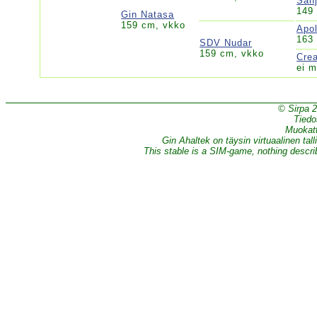
San
149 
Gin Natasa
159 cm, vkko
Apo
163
SDV Nudar
159 cm, vkko
Cre
ei m
© Sirpa 
Tiedo
Muokatt
Gin Ahaltek on täysin virtuaalinen tall
This stable is a SIM-game, nothing describe