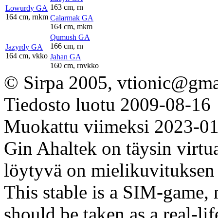
163 cm, rn
Lowurdy GA
164 cm, rnkm
Calarmak GA
164 cm, mkm
Qumush GA
166 cm, rn
Jazyrdy GA
164 cm, vkko
Jahan GA
160 cm, rnvkko
© Sirpa 2005, vtionic@gma
Tiedosto luotu 2009-08-16
Muokattu viimeksi 2023-0
Gin Ahaltek on täysin virtuaa
löytyvä on mielikuvituksen 
This stable is a SIM-game, n
should be taken as a real-li