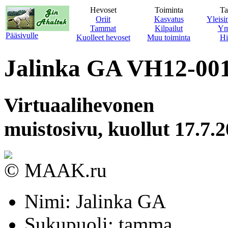
Hevoset
Toiminta
Ta
Oriit
Kasvatus
Yleisin
Tammat
Kilpailut
Ym
Pääsivulle
Kuolleet hevoset
Muu toiminta
Hi
Jalinka GA VH12-00
Virtuaalihevonen
muistosivu, kuollut 17.7.
© MAAK.ru
Nimi: Jalinka GA
Sukupuoli: tamma