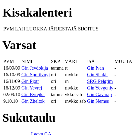
Kisakalenteri
PVM
LAJI
LUOKKA
JÄRJESTÄJÄ
SIJOITUS
Varsat
PVM
NIMI
SKP
VÄRI
ISÄ
MUUTA
16/09/09
Gin Jevdokija
tamma
rt
Gin Ivan
-
16/10/09
Gin Sportivnyj
ori
rnvkko
Gin Shakil
-
16/11/09
Gin Pjotr
ori
rn
SRG Pelgrim
-
16/12/09
Gin Yevrej
ori
rnvkko
Gin Yevgeniy
-
02/09/10
Gin Evrejka
tamma
vkko sab
Gin Gavarap
-
9.10.10
Gin Zheltok
ori
rnvkko sab
Gin Nemes
-
Sukutaulu
Lacyn GA