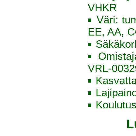
VHKR
Väri: t
EE, AA, C
Säkäkor
Omista
VRL-0032
Kasvatt
Lajipain
Koulutus
L