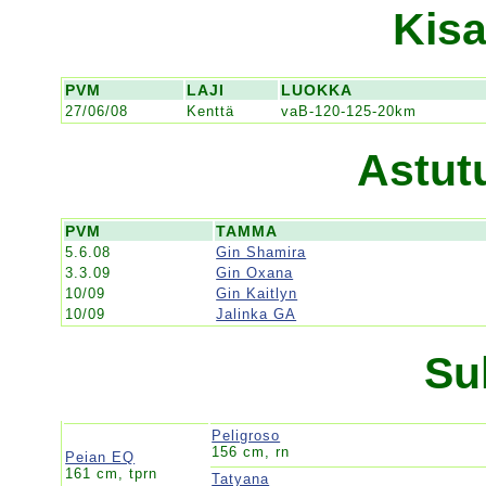
Kisa
PVM
LAJI
LUOKKA
27/06/08
Kenttä
vaB-120-125-20km
Astut
PVM
TAMMA
5.6.08
Gin Shamira
3.3.09
Gin Oxana
10/09
Gin Kaitlyn
10/09
Jalinka GA
Su
Peligroso
156 cm, rn
Peian EQ
161 cm, tprn
Tatyana