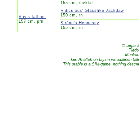
155 cm, rnvkko
Ridiculous' Glasslike Jackdaw
150 cm, rn
Viiv's Iafham
157 cm, prn
Siréne's Hennessy
155 cm, rn
© Sirpa 
Tiedo
Muokatt
Gin Ahaltek on täysin virtuaalinen tall
This stable is a SIM-game, nothing describe