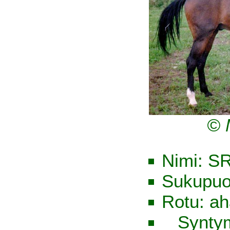
© 
Nimi: S
Sukupuol
Rotu: ah
Synty