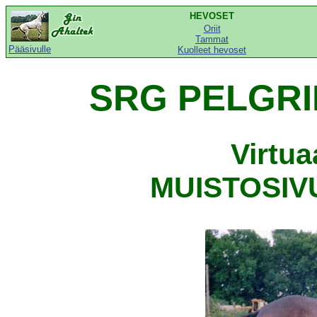
HEVOSET
Oriit
Tammat
Pääsivulle
Kuolleet hevoset
SRG PELGRIM
Virtu
MUISTOSIVU,