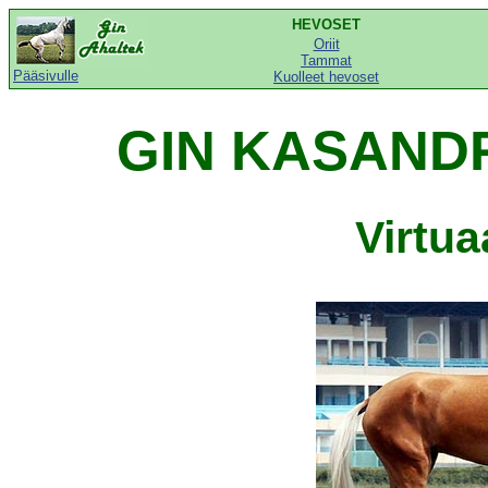
HEVOSET
Oriit
Tammat
Pääsivulle
Kuolleet hevoset
GIN KASANDR
Virtu