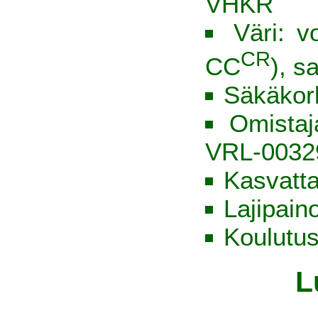
VHKR
Väri: v
CR
CC
), s
Säkäkor
Omista
VRL-0032
Kasvatt
Lajipain
Koulutus
L