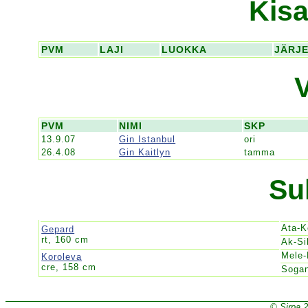
Kisa
PVM
LAJI
LUOKKA
JÄRJ
PVM
NIMI
SKP
13.9.07
Gin Istanbul
ori
26.4.08
Gin Kaitlyn
tamma
Su
Ata-
Gepard
rt, 160 cm
Ak-Si
Mele
Koroleva
cre, 158 cm
Soga
© Sirpa 