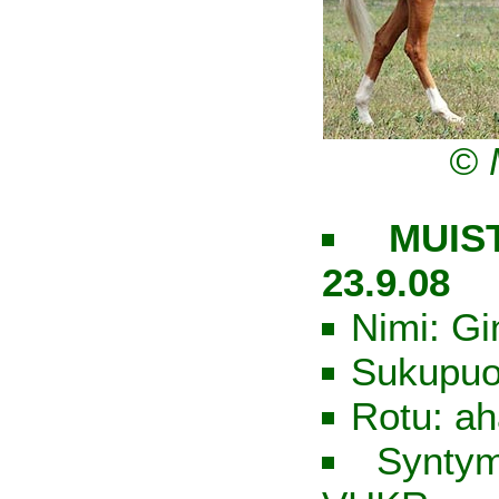
© 
MUIST
23.9.08
Nimi: G
Sukupuo
Rotu: ah
Syntym