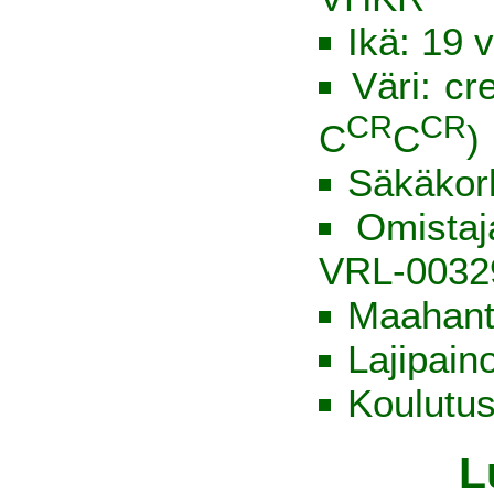
Ikä: 19 v
Väri: cr
CR
CR
C
C
)
Säkäkor
Omista
VRL-0032
Maahant
Lajipain
Koulutus
L