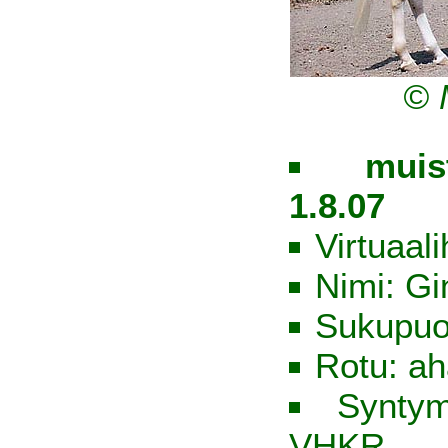
© 
muis
1.8.07
Virtuaal
Nimi: Gi
Sukupuo
Rotu: ah
Syntym
VHKR