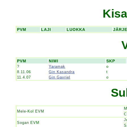
Kisa
PVM
LAJI
LUOKKA
JÄRJ
PVM
NIMI
SKP
?
Yaramak
o
8.11.06
Gin Kasandra
t
11.4.07
Gin Gavriel
o
Su
M
Mele-Kol EVM
C
J
Sogan EVM
S