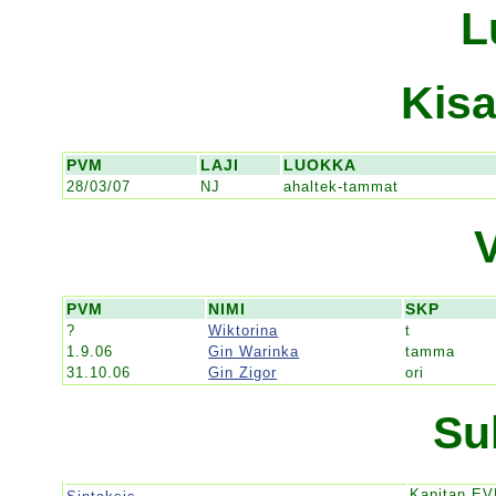
L
Kisa
PVM
LAJI
LUOKKA
28/03/07
NJ
ahaltek-tammat
PVM
NIMI
SKP
?
Wiktorina
t
1.9.06
Gin Warinka
tamma
31.10.06
Gin Zigor
ori
Su
Kapitan E