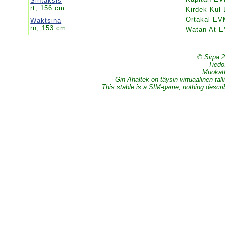
Sintaksis
rt, 156 cm
Kirdek-Kul
Ortakal E
Waktsina
rn, 153 cm
Watan At 
© Sirpa 
Tiedo
Muokatt
Gin Ahaltek on täysin virtuaalinen tall
This stable is a SIM-game, nothing describe