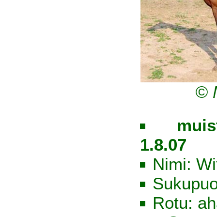
© 
muis
1.8.07
Nimi: Wi
Sukupuo
Rotu: ah