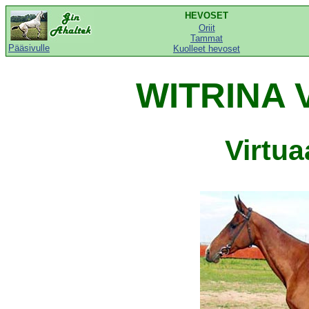
HEVOSET
Oriit
Tammat
Pääsivulle
Kuolleet hevoset
WITRINA 
Virtu