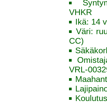
Synty
VHKR
Ikä: 14 v
Väri: ru
CC)
Säkäkor
Omista
VRL-0032
Maahant
Lajipain
Koulutus