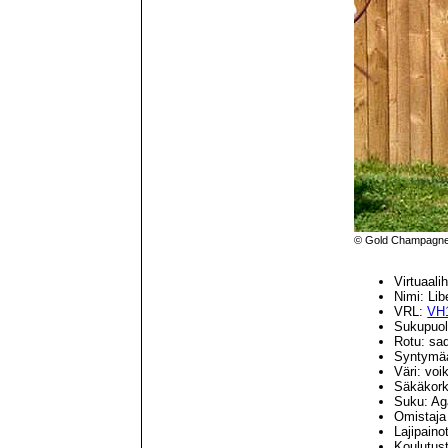
© Gold Champagne 
Virtuaal
Nimi: Li
VRL:
VH1
Sukupuoli
Rotu: sa
Syntymäa
Väri: voi
Säkäkork
Suku: Ag
Omistaja
Lajipaino
Koulutust