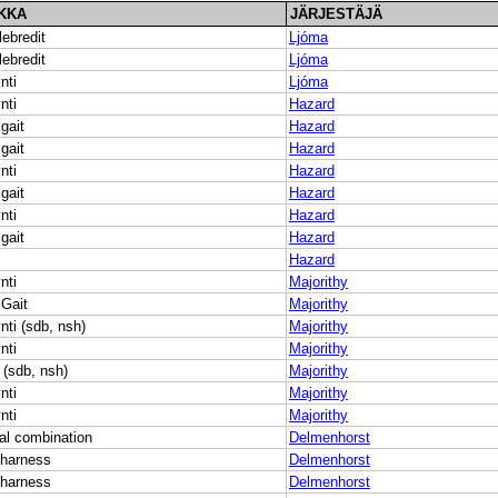
KKA
JÄRJESTÄJÄ
ebredit
Ljóma
ebredit
Ljóma
nti
Ljóma
nti
Hazard
gait
Hazard
gait
Hazard
nti
Hazard
gait
Hazard
nti
Hazard
gait
Hazard
Hazard
nti
Majorithy
 Gait
Majorithy
nti (sdb, nsh)
Majorithy
nti
Majorithy
(sdb, nsh)
Majorithy
nti
Majorithy
nti
Majorithy
al combination
Delmenhorst
 harness
Delmenhorst
 harness
Delmenhorst