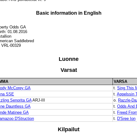
Basic information in English
berty Odds GA
irth: 01.08.2016
tallion
merican Saddlebred
S VRL-00329
Luonne
Varsat
MMA
VARSA
lody McCorey GA
t.
Sing This
ina SSE
t.
Appelssin 
zling Senorita GA
ARJ-III
o.
Razzle-Da
ine Dauntless GA
t.
Odds And 
nde Matinee GA
t.
Freed From
amazoo D'Struction
t.
D'Sree Ion
Kilpailut