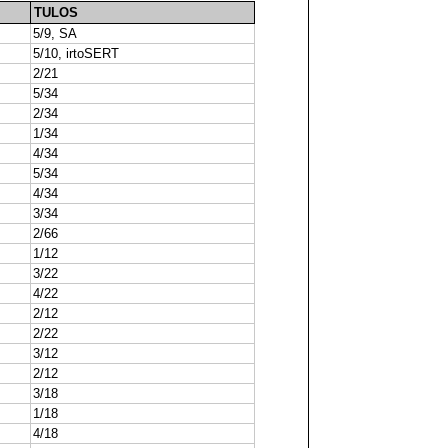
TULOS
5/9, SA
5/10, irtoSERT
2/21
5/34
2/34
1/34
4/34
5/34
4/34
3/34
2/66
1/12
3/22
4/22
2/12
2/22
3/12
2/12
3/18
1/18
4/18