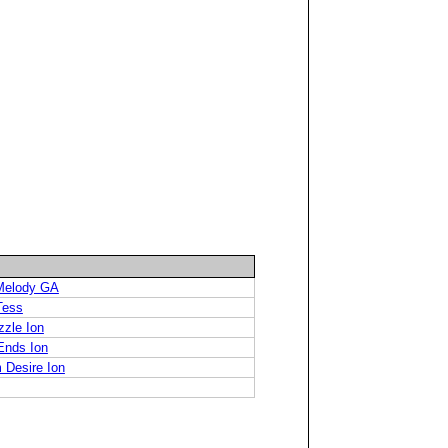
 Melody GA
Tess
zzle Ion
Ends Ion
 Desire Ion