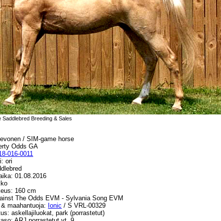
Saddlebred Breeding & Sales
ihevonen / SIM-game horse
berty Odds GA
8-016-0011
: ori
ddlebred
ika: 01.08.2016
kko
eus: 160 cm
ainst The Odds EVM - Sylvania Song EVM
 & maahantuoja:
Ionic
/ S VRL-00329
tus: askellajiluokat, park (porrastetut)
aso: ARJ porrastetut vt. 9