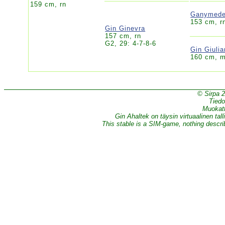
159 cm, rn
Ganymed
153 cm, r
Gin Ginevra
157 cm, rn
G2, 29: 4-7-8-6
Gin Giuli
160 cm, m
© Sirpa 
Tiedo
Muokatt
Gin Ahaltek on täysin virtuaalinen tall
This stable is a SIM-game, nothing describe