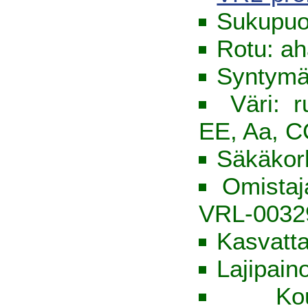
Sukupuol
Rotu: ah
Syntymä
Väri: 
EE, Aa, C
Säkäkor
Omista
VRL-0032
Kasvatt
Lajipain
Ko