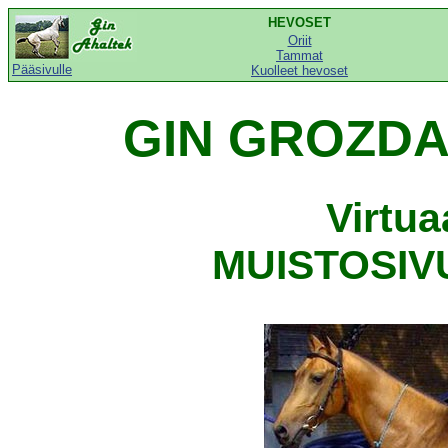
HEVOSET
Oriit
Tammat
Pääsivulle
Kuolleet hevoset
GIN GROZDAN
Virtu
MUISTOSIVU,