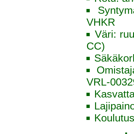
Syntym
VHKR
Väri: ru
CC)
Säkäkor
Omista
VRL-0032
Kasvatt
Lajipain
Koulutus