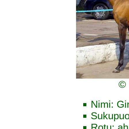
© 
Nimi: G
Sukupuol
Rotu: ah