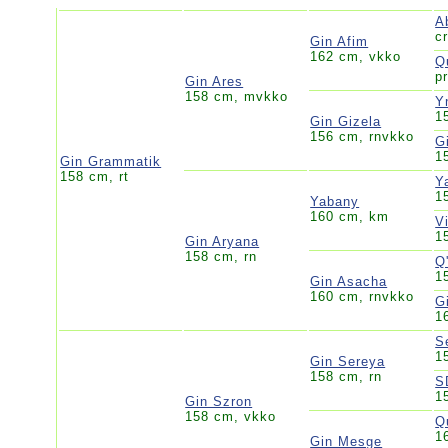
A
c
Gin Afim
162 cm, vkko
Q
p
Gin Ares
158 cm, mvkko
Y
1
Gin Gizela
156 cm, rnvkko
G
1
Gin Grammatik
158 cm, rt
Y
1
Yabany
160 cm, km
V
1
Gin Aryana
158 cm, rn
Q
1
Gin Asacha
160 cm, rnvkko
G
1
S
1
Gin Sereya
158 cm, rn
S
1
Gin Szron
158 cm, vkko
Q
1
Gin Mesge