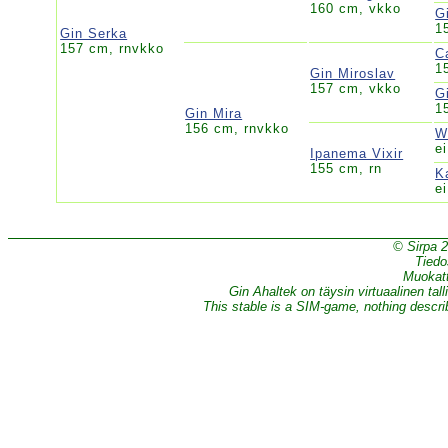
160 cm, vkko
G
1
Gin Serka
157 cm, rnvkko
C
1
Gin Miroslav
157 cm, vkko
G
1
Gin Mira
156 cm, rnvkko
W
e
Ipanema Vixir
155 cm, rn
K
ei
© Sirpa 
Tiedo
Muokatt
Gin Ahaltek on täysin virtuaalinen tall
This stable is a SIM-game, nothing describe