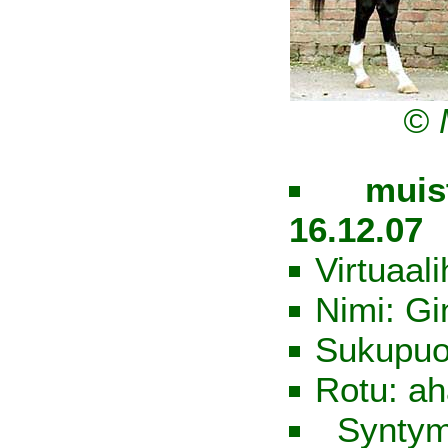
© 
muis
16.12.07
Virtuaal
Nimi: Gi
Sukupuol
Rotu: ah
Syntym