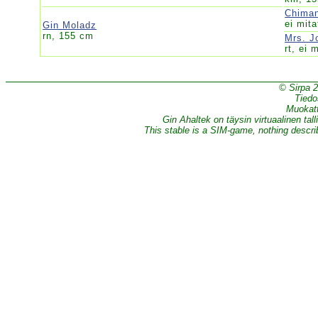
Chiman
ei mita
Gin Moladz
rn, 155 cm
Mrs. J
rt, ei 
© Sirpa 
Tiedo
Muokatt
Gin Ahaltek on täysin virtuaalinen tall
This stable is a SIM-game, nothing describe