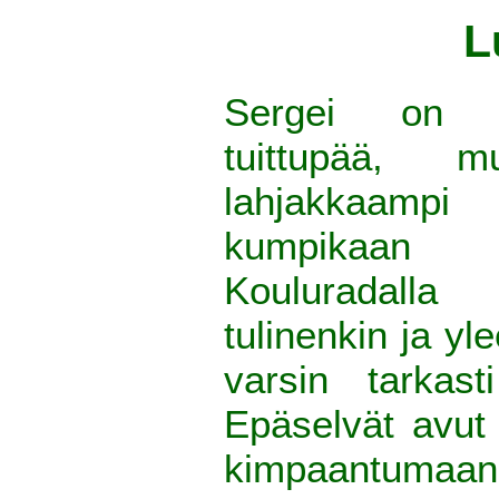
L
Sergei on e
tuittupää, m
lahjakkaam
kumpikaan 
Kouluradall
tulinenkin ja y
varsin tarkast
Epäselvät avut
kimpaantumaan j