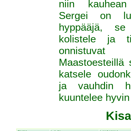
niin kauhean 
Sergei on lu
hyppääjä, se
kolistele ja t
onnistuvat 
Maastoesteillä
katsele oudonk
ja vauhdin h
kuuntelee hyvin
Kisa