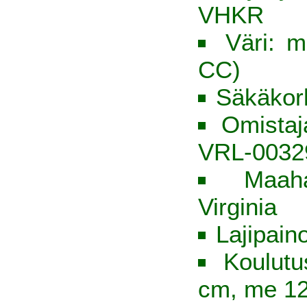
VHKR
Väri: m
CC)
Säkäkor
Omista
VRL-0032
Maaha
Virginia
Lajipain
Koulutu
cm, me 1