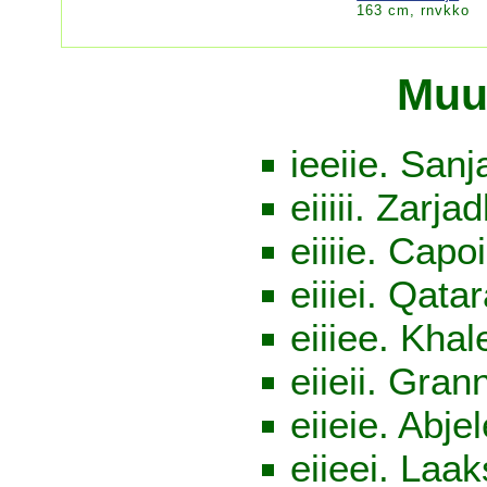
163 cm, rnvkko
Muu
ieeiie. San
eiiiii. Zarja
eiiiie. Cap
eiiiei. Qata
eiiiee. Khal
eiieii. Gra
eiieie. Abje
eiieei. Laa