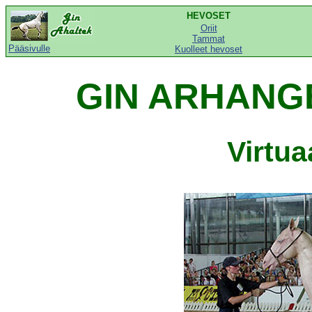
HEVOSET
Oriit
Tammat
Pääsivulle
Kuolleet hevoset
GIN ARHANGE
Virtu