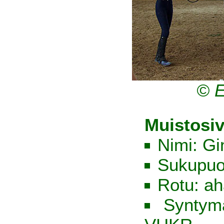
© E
Muistosiv
Nimi: Gi
Sukupuol
Rotu: ah
Syntym