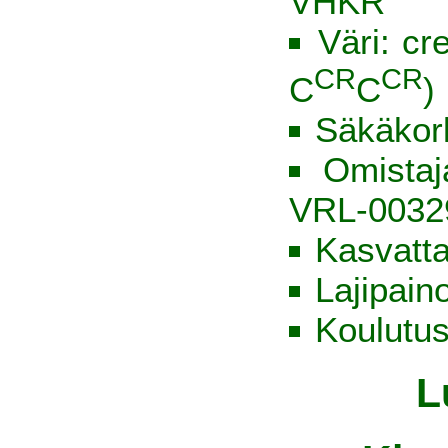
VHKR
Väri: cr
CR
CR
C
C
)
Säkäkor
Omista
VRL-0032
Kasvatt
Lajipain
Koulutus
L