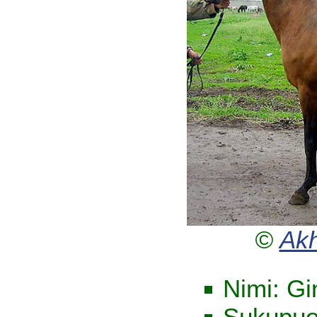
©
Akh
Nimi: Gi
Sukupuo