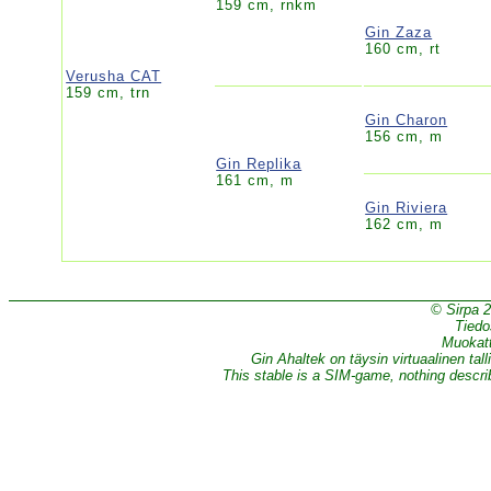
159 cm, rnkm
Gin Zaza
160 cm, rt
Verusha CAT
159 cm, trn
Gin Charon
156 cm, m
Gin Replika
161 cm, m
Gin Riviera
162 cm, m
© Sirpa 
Tiedo
Muokatt
Gin Ahaltek on täysin virtuaalinen tall
This stable is a SIM-game, nothing describe