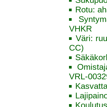
Rotu: ah
Syntym
VHKR
Väri: ru
CC)
Säkäkor
Omista
VRL-0032
Kasvatt
Lajipain
Koulutus