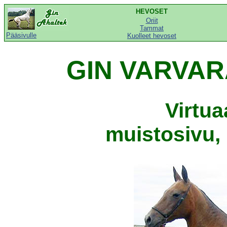
HEVOSET
Oriit
Tammat
Pääsivulle
Kuolleet hevoset
GIN VARVARA
Virtu
muistosivu, 