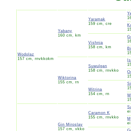
Y
1
Yaramak
159 cm, cre
K
1
Yabany
160 cm, km
G
1
Vishnja
158 cm, km
B
1
Wodolaz
157 cm, rnvkkokm
Is
1
Suwulgan
158 cm, rnvkko
O
1
Wiktorina
155 cm, rn
S
1
Witrina
154 cm, rn
W
1
S
ei
Caramon K
155 cm, rnvkko
M
ei
Gin Miroslav
157 cm, vkko
G