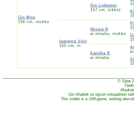
1
Gin Lodowiec
157 cm, (vkko)
K
1
Gin Mira
156 cm, rnvkko
P
1
Wisnia R
ei mitattu, rnvkko
G
1
Ipanema Vixir
155 cm, rn
A
ei
Karelka R
ei mitattu
S
1
© Sirpa 
Tiedo
Muokatt
Gin Ahaltek on täysin virtuaalinen tall
This stable is a SIM-game, nothing describe