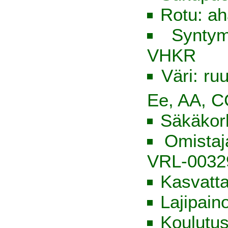
Rotu: ah
Syntym
VHKR
Väri: ru
Ee, AA, C
Säkäkor
Omista
VRL-0032
Kasvatt
Lajipain
Koulutus