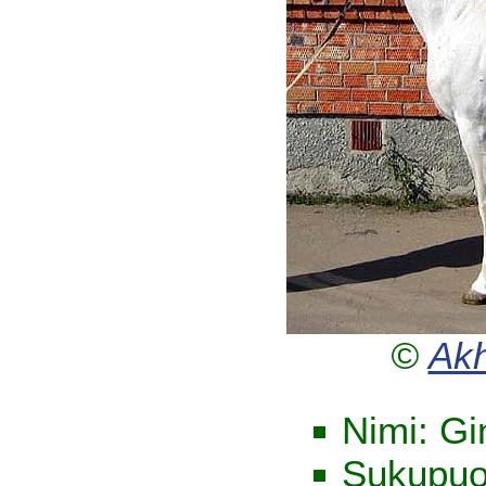
©
Akh
Nimi: Gi
Sukupuol