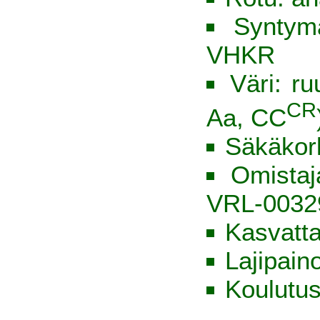
Syntym
VHKR
Väri: ru
CR
Aa, CC
Säkäkor
Omista
VRL-0032
Kasvatt
Lajipain
Koulutus