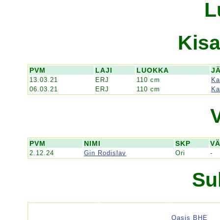
L
Kisa
PVM
LAJI
LUOKKA
J
13.03.21
ERJ
110 cm
Ka
06.03.21
ERJ
110 cm
Ka
PVM
NIMI
SKP
VÄ
2.12.24
Gin Rodislav
Ori
-
Su
Oasis BHE